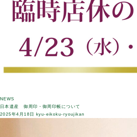
NEWS
日本遺産 御周印・御周印帳について
2025年4月18日
kyu-eikoku-ryoujikan