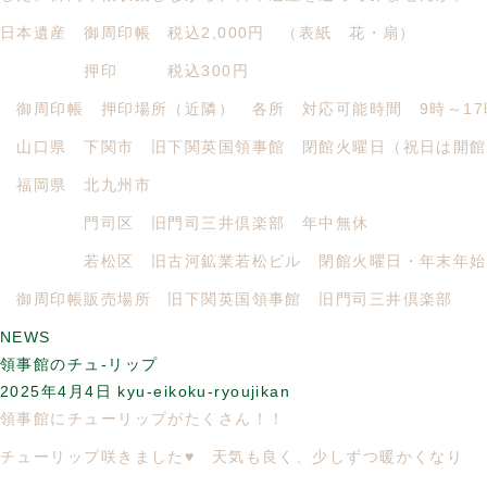
日本遺産 御周印帳 税込2,000円 （表紙 花・扇）
押印 税込300円
御周印帳 押印場所（近隣） 各所 対応可能時間 9時～17
山口県 下関市 旧下関英国領事館 閉館火曜日（祝日は開館
福岡県 北九州市
門司区 旧門司三井倶楽部 年中無休
若松区 旧古河鉱業若松ビル 閉館火曜日・年末年
御周印帳販売場所 旧下関英国領事館 旧門司三井倶楽部
NEWS
領事館のチュ-リップ
2025年4月4日
kyu-eikoku-ryoujikan
領事館にチューリップがたくさん！！
チューリップ咲きました♥ 天気も良く、少しずつ暖かくなり