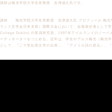
講師は梅光学院大学名誉教授 吉津成久氏です。
講師 梅光学院大学名誉教授 吉津成久氏 プロフィール 梅光学
ランド文学会日本支部）国際大会において、会場責任者として学会運営に
College Dublin) の客員研究員。1997年アイルラン
ーディネーターをつとめる。近年は、学生やアルス梅光（梅光学
として、『二十世紀英文学の出発』、『アメリカ詩の原点』、『