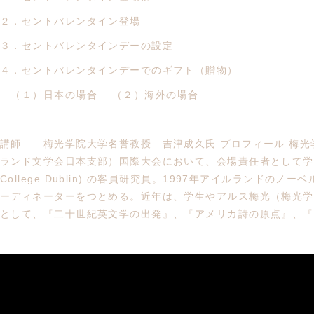
２．セントバレンタイン登場
３．セントバレンタインデーの設定
４．セントバレンタインデーでのギフト（贈物）
（１）日本の場合 （２）海外の場合
講師 梅光学院大学名誉教授 吉津成久氏 プロフィール 梅光学
ランド文学会日本支部）国際大会において、会場責任者として学会運営に
College Dublin) の客員研究員。1997年アイルラン
ーディネーターをつとめる。近年は、学生やアルス梅光（梅光学
として、『二十世紀英文学の出発』、『アメリカ詩の原点』、『