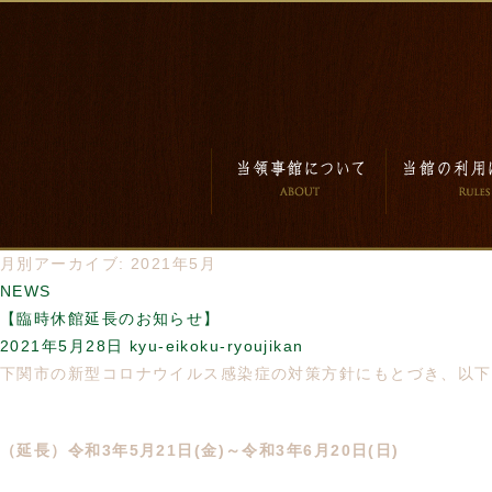
月別アーカイブ: 2021年5月
NEWS
【臨時休館延長のお知らせ】
2021年5月28日
kyu-eikoku-ryoujikan
下関市の新型コロナウイルス感染症の対策方針にもとづき、以下
（延長）令和3年5月21日(金)～令和3年6月20日(日)