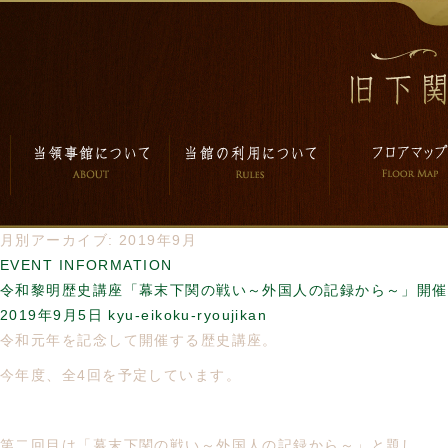
月別アーカイブ: 2019年9月
EVENT INFORMATION
令和黎明歴史講座「幕末下関の戦い～外国人の記録から～」開催
2019年9月5日
kyu-eikoku-ryoujikan
令和元年を記念して開催する歴史講座。
今年度、全4回を予定しています。
第二回目は「幕末下関の戦い～外国人の記録から～」と題し