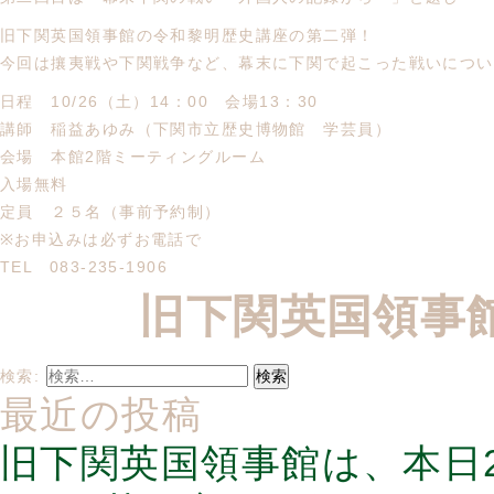
旧下関英国領事館の令和黎明歴史講座の第二弾！
今回は攘夷戦や下関戦争など、幕末に下関で起こった戦いについ
日程 10/26（土）14：00 会場13：30
講師 稲益あゆみ（下関市立歴史博物館 学芸員）
会場 本館2階ミーティングルーム
入場無料
定員 ２５名（事前予約制）
※お申込みは必ずお電話で
TEL 083-235-1906
旧下関英国領事
検索:
最近の投稿
旧下関英国領事館は、本日2