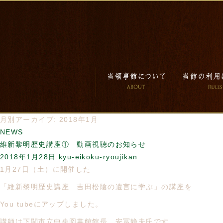
月別アーカイブ: 2018年1月
NEWS
維新黎明歴史講座① 動画視聴のお知らせ
2018年1月28日
kyu-eikoku-ryoujikan
1月27日（土）に開催した
「維新黎明歴史講座 吉田松陰の遺言に学ぶ」の講座を
You tubeにアップしました。
講師は下関市立中央図書館館長 安冨静夫氏です。