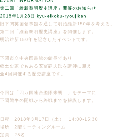
EVENT INFORMATION
第二回「維新黎明歴史講座」開催のお知らせ
2018年1月28日
kyu-eikoku-ryoujikan
旧下関英国領事館を通して明治維新150年を考える。
第二回「維新黎明歴史講座」を開催します。
明治維新150年を記念したイベントです。
下関市立中央図書館の館長であり
郷土史家でもある安冨静夫氏を講師に迎え
全4回開催する歴史講座です。
今回は「四カ国連合艦隊来襲！」をテーマに
下関戦争の開戦から終戦までを解説します。
日程 2018年3月17日（土） 14:00-15:30
場所 2階ミーティングルーム
定員 25名