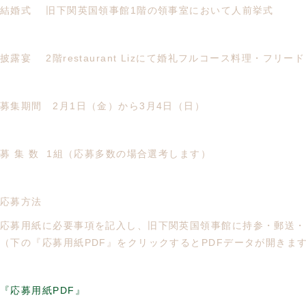
結婚式 旧下関英国領事館1階の領事室において人前挙式
披露宴 2階restaurant Lizにて婚礼フルコース料理・フリ
募集期間 2月1日（金）から3月4日（日）
募 集 数 1組（応募多数の場合選考します）
応募方法
応募用紙に必要事項を記入し、旧下関英国領事館に持参・郵送・
（下の『応募用紙PDF』をクリックするとPDFデータが開きま
『応募用紙PDF』