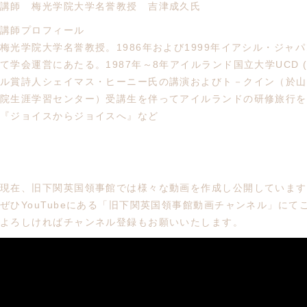
講師 梅光学院大学名誉教授 吉津成久氏
講師プロフィール
梅光学院大学名誉教授。1986年および1999年イアシル・ジ
て学会運営にあたる。1987年～8年アイルランド国立大学UCD (Univ
ル賞詩人シェイマス・ヒーニー氏の講演およびト－クイン（於山
院生涯学習センター）受講生を伴ってアイルランドの研修旅行を
『ジョイスからジョイスへ』など
現在、旧下関英国領事館では様々な動画を作成し公開しています
ぜひYouTubeにある「旧下関英国領事館動画チャンネル」にて
よろしければチャンネル登録もお願いいたします。