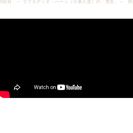
3回目 ～ ラフカディオ・ハーン（小泉八雲）の「雪女」～ 約