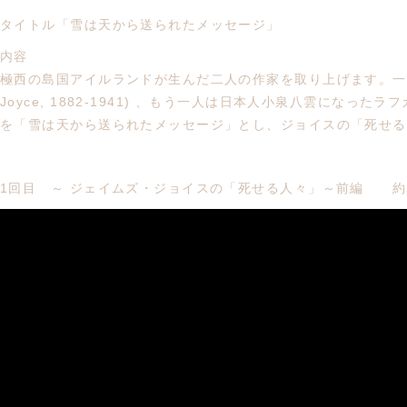
タイトル「雪は天から送られたメッセージ」
内容
極西の島国アイルランドが生んだ二人の作家を取り上げます。一人
Joyce, 1882-1941) 、もう一人は日本人小泉八雲になったラフカデ
を「雪は天から送られたメッセージ」とし、ジョイスの「死せる人々」(T
1回目 ～ ジェイムズ・ジョイスの「死せる人々」～前編 約2