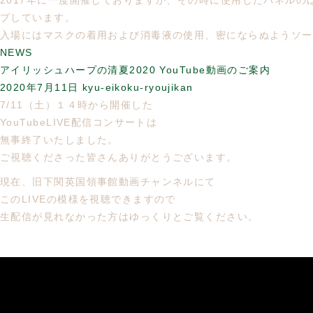
2017年に一度開催しておりますが、その時に使用したパネル
プしています。
入場にはマスクの着用および消毒液の使用、密にならぬようソー
NEWS
アイリッシュハープの清夏2020 YouTube動画のご案内
2020年7月11日
kyu-eikoku-ryoujikan
7/11（土）１４時から開催した
YouTubeLIVE配信コンサートは
無事終了いたしました。
ご視聴くださった皆さんありがとうございます。
現在、旧下関英国領事館動画チャンネルにて
このLIVEの模様を視聴できますので
生配信が見れなかった方はゆっくりとご覧ください。