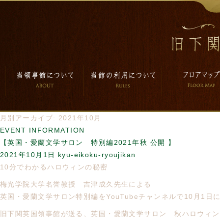
月別アーカイブ: 2021年10月
EVENT INFORMATION
【英国・愛蘭文学サロン 特別編2021年秋 公開 】
2021年10月1日
kyu-eikoku-ryoujikan
10分でわかるハロウィンの秘密
梅光学院大学名誉教授 吉津成久先生による
英国・愛蘭文学サロン特別編をYouTubeチャンネルで10月1日
旧下関英国領事館が送る、英国・愛蘭文学サロン 秋ハロウィン