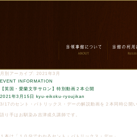
月別アーカイブ: 2021年3月
EVENT INFORMATION
【英国・愛蘭文学サロン】特別動画２本公開
2021年3月15日
kyu-eikoku-ryoujikan
3/17のセント・パトリックス・デーの解説動画を２本同時公開
語り手はお馴染み吉津成久講師です。
１本は「１０分でわかるセント・パトリックス・デー」