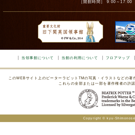
［開館時間］ 9:00～17:00 ［
当領事館について
当館の利用について
フロアマップ
このWEBサイト上のピーターラビットTMの写真・イラストなどの
これらの全部または一部を著作権者の許
Copyright © kyu-Shimonosek