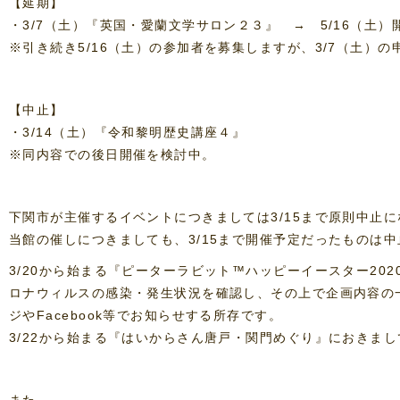
【延期】
・3/7（土）『英国・愛蘭文学サロン２３』 → 5/16（土）
※引き続き5/16（土）の参加者を募集しますが、3/7（土）
【中止】
・3/14（土）『令和黎明歴史講座４』
※同内容での後日開催を検討中。
下関市が主催するイベントにつきましては3/15まで原則中止
当館の催しにつきましても、3/15まで開催予定だったものは
3/20から始まる『ピーターラビット™ハッピーイースター2
ロナウィルスの感染・発生状況を確認し、その上で企画内容の
ジやFacebook等でお知らせする所存です。
3/22から始まる『はいからさん唐戸・関門めぐり』におきま