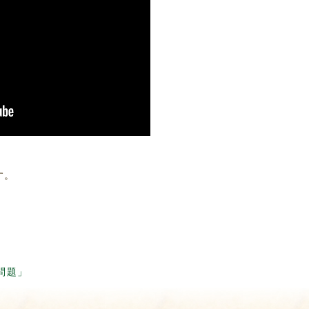
す。
問題」