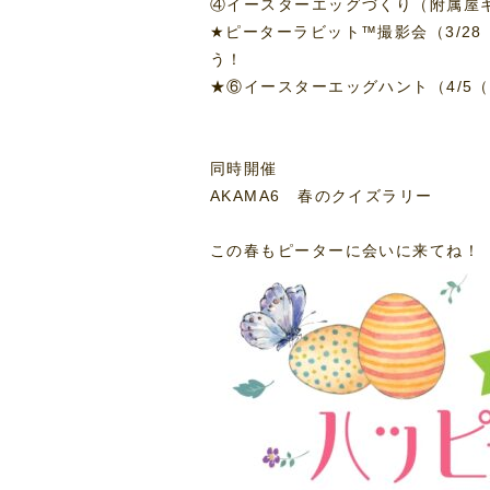
④イースターエッグづくり（附属屋
★ピーターラビット™撮影会（3/28
う！
★⑥イースターエッグハント（4/5（
同時開催
AKAMA6 春のクイズラリー
この春もピーターに会いに来てね！