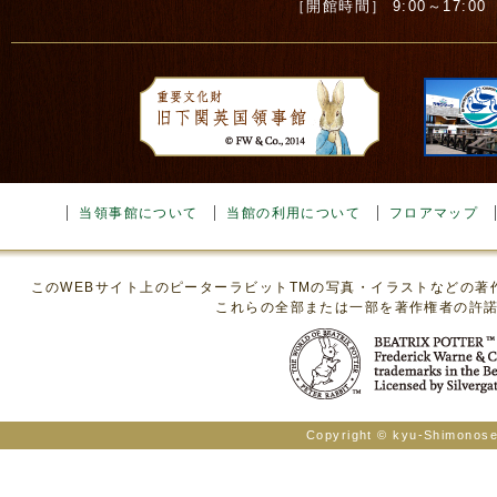
［開館時間］ 9:00～17:00 ［
当領事館について
当館の利用について
フロアマップ
このWEBサイト上のピーターラビットTMの写真・イラストなどの
これらの全部または一部を著作権者の許
Copyright © kyu-Shimonosek