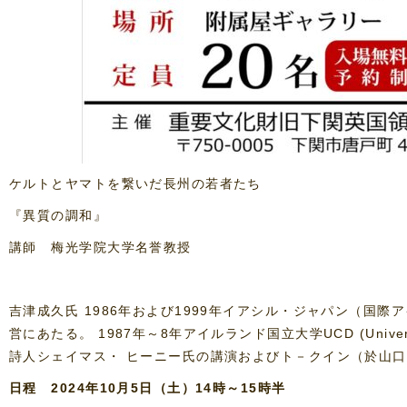
ケルトとヤマトを繋いだ長州の若者たち
『異質の調和』
講師 梅光学院大学名誉教授
吉津成久氏 1986年および1999年イアシル・ジャパン（国
営にあたる。 1987年～8年アイルランド国立大学UCD (Univers
詩人シェイマス・ ヒーニー氏の講演およびト－クイン（於山口
日程 2024年10月5日（土）14時～15時半