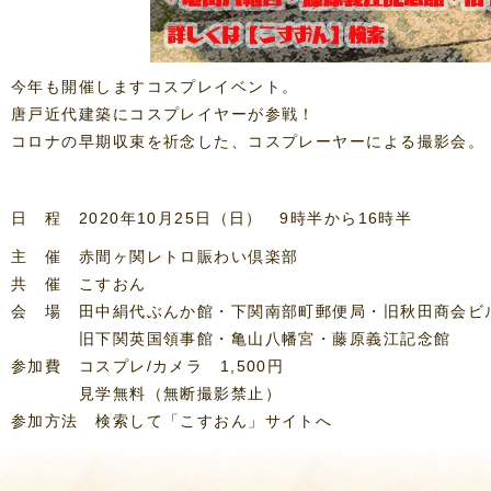
今年も開催しますコスプレイベント。
唐戸近代建築にコスプレイヤーが参戦！
コロナの早期収束を祈念した、コスプレーヤーによる撮影会。
日 程 2020年10月25日（日） 9時半から16時半
主 催 赤間ヶ関レトロ賑わい倶楽部
共 催 こすおん
会 場 田中絹代ぶんか館・下関南部町郵便局・旧秋田商会ビ
旧下関英国領事館・亀山八幡宮・藤原義江記念館
参加費 コスプレ/カメラ 1,500円
見学無料（無断撮影禁止）
参加方法 検索して「こすおん」サイトへ