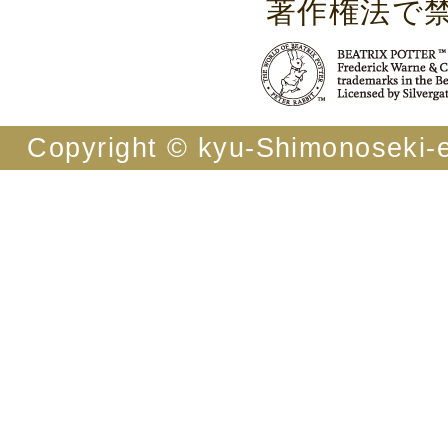
著作権法で
Copyright © kyu-Shimonoseki-ei